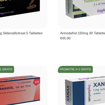
Sildenafilcitraat 5 Tabletten
Armodafinil 150mg 30 Tablett
€
45.00
1 GRATIS
PROMOTIE 4+1 GRATIS