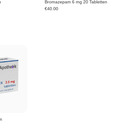
n
Bromazepam 6 mg 20 Tabletten
€
40.00
n