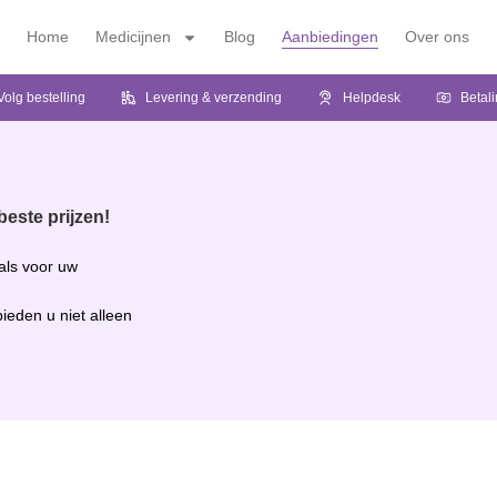
Home
Medicijnen
Blog
Aanbiedingen
Over ons
Volg bestelling
Levering & verzending
Helpdesk
Betal
este prijzen!
als voor uw
bieden u niet alleen