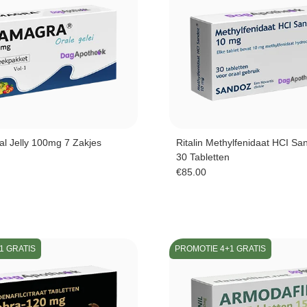
l Jelly 100mg 7 Zakjes
Ritalin Methylfenidaat HCI S
30 Tabletten
€
85.00
1 GRATIS
PROMOTIE 4+1 GRATIS