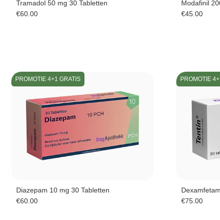
Tramadol 50 mg 30 Tabletten
Modafinil 2
€
60.00
€
45.00
PROMOTIE 4+1 GRATIS
PROMOTIE 4+
Diazepam 10 mg 30 Tabletten
Dexamfetami
€
60.00
€
75.00