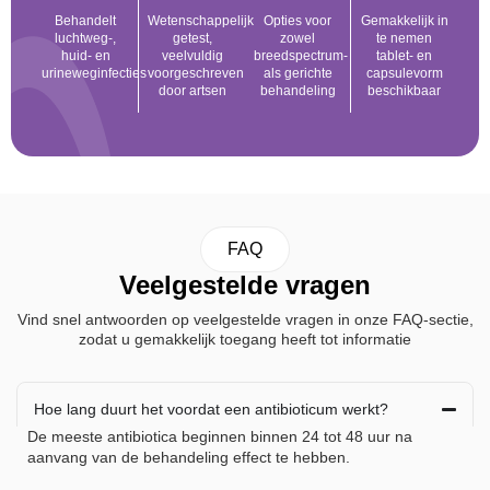
Behandelt
Wetenschappelijk
Opties voor
Gemakkelijk in
luchtweg-,
getest,
zowel
te nemen
huid- en
veelvuldig
breedspectrum-
tablet- en
urineweginfecties
voorgeschreven
als gerichte
capsulevorm
door artsen
behandeling
beschikbaar
FAQ
Veelgestelde vragen
Vind snel antwoorden op veelgestelde vragen in onze FAQ-sectie,
zodat u gemakkelijk toegang heeft tot informatie
Hoe lang duurt het voordat een antibioticum werkt?
De meeste antibiotica beginnen binnen 24 tot 48 uur na
aanvang van de behandeling effect te hebben.