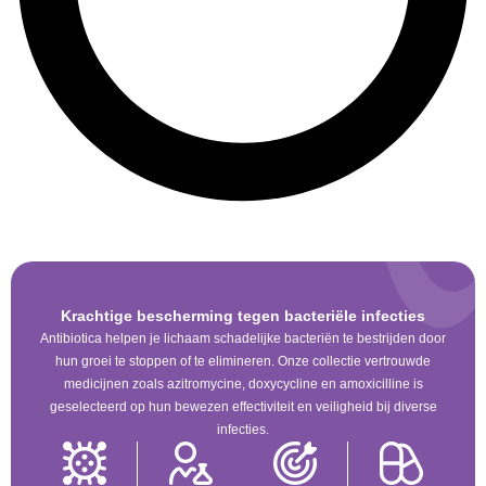
Krachtige bescherming tegen bacteriële infecties
Antibiotica helpen je lichaam schadelijke bacteriën te bestrijden door
hun groei te stoppen of te elimineren. Onze collectie vertrouwde
medicijnen zoals azitromycine, doxycycline en amoxicilline is
geselecteerd op hun bewezen effectiviteit en veiligheid bij diverse
infecties.