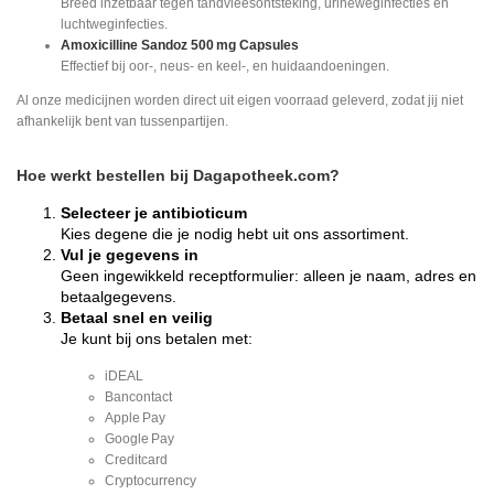
Breed inzetbaar tegen tandvleesontsteking, urineweginfecties en
luchtweginfecties.
Amoxicilline Sandoz 500 mg Capsules
Effectief bij oor-, neus‑ en keel-, en huidaandoeningen.
Al onze medicijnen worden direct uit eigen voorraad geleverd, zodat jij niet
afhankelijk bent van tussenpartijen.
Hoe werkt bestellen bij Dagapotheek.com?
Selecteer je antibioticum
Kies degene die je nodig hebt uit ons assortiment.
Vul je gegevens in
Geen ingewikkeld receptformulier: alleen je naam, adres en
betaalgegevens.
Betaal snel en veilig
Je kunt bij ons betalen met:
iDEAL
Bancontact
Apple Pay
Google Pay
Creditcard
Cryptocurrency