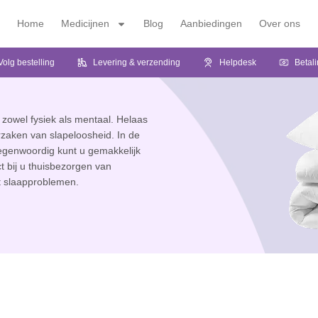
Home
Medicijnen
Blog
Aanbiedingen
Over ons
Volg bestelling
Levering & verzending
Helpdesk
Betal
 zowel fysiek als mentaal. Helaas
rzaken van slapeloosheid. In de
Tegenwoordig kunt u gemakkelijk
t bij u thuisbezorgen van
t slaapproblemen.