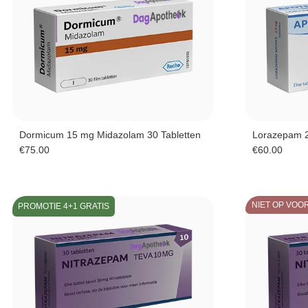
Dormicum 15 mg Midazolam 30 Tabletten
Lorazepam 2
€
75.00
€
60.00
NIET OP VOO
PROMOTIE 4+1 GRATIS