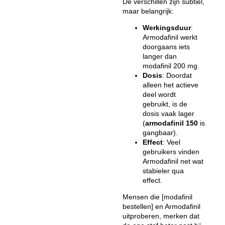
De verschillen zijn subtiel,
maar belangrijk:
Werkingsduur
:
Armodafinil werkt
doorgaans iets
langer dan
modafinil 200 mg.
Dosis
: Doordat
alleen het actieve
deel wordt
gebruikt, is de
dosis vaak lager
(
armodafinil 150
is
gangbaar).
Effect
: Veel
gebruikers vinden
Armodafinil net wat
stabieler qua
effect.
Mensen die [modafinil
bestellen] en Armodafinil
uitproberen, merken dat