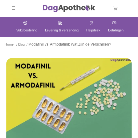
Volg bestelling
Levering & verzending
Helpdesk
Betalingen
Modafinil vs. Armodafinil: Wat Zijn de Verschillen?
Home
/
Blog
/