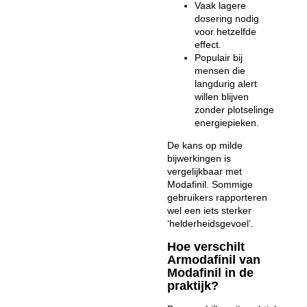
Vaak lagere
dosering nodig
voor hetzelfde
effect.
Populair bij
mensen die
langdurig alert
willen blijven
zonder plotselinge
energiepieken.
De kans op milde
bijwerkingen is
vergelijkbaar met
Modafinil. Sommige
gebruikers rapporteren
wel een iets sterker
‘helderheidsgevoel’.
Hoe verschilt
Armodafinil van
Modafinil in de
praktijk?