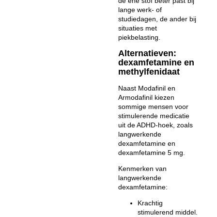
de ene stof beter past bij
lange werk- of
studiedagen, de ander bij
situaties met
piekbelasting.
Alternatieven:
dexamfetamine en
methylfenidaat
Naast Modafinil en
Armodafinil kiezen
sommige mensen voor
stimulerende medicatie
uit de ADHD-hoek, zoals
langwerkende
dexamfetamine
en
dexamfetamine 5 mg.
Kenmerken van
langwerkende
dexamfetamine:
Krachtig
stimulerend middel.