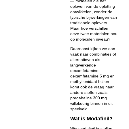
— middelen die het
opleven van de opletting
ontwikkelen, zonder de
typische bijwerkingen van
traditionele oplevers.
Maar hoe verschillen
deze twee materialen nou
op moleculen niveau?
Daarnaast kijken we dan
vaak naar combinaties of
alternatieven als
langwerkende
dexamfetamine,
dexamfetamine 5 mg en
methylfenidaat hcl en
komt ook de vraag naar
andere stoffen zoals
pregabaline 300 mg
willekeurig binnen in dit
speelveld.
Wat is Modafinil?
Wie modafinil bestellen