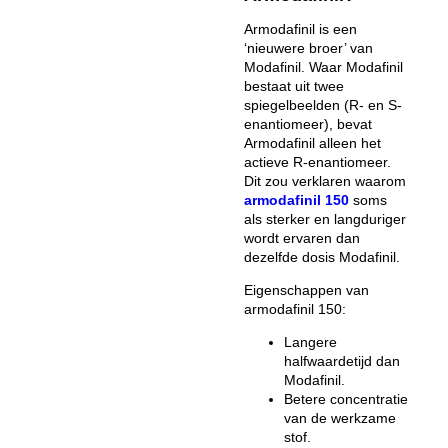
Armodafinil is een
‘nieuwere broer’ van
Modafinil. Waar Modafinil
bestaat uit twee
spiegelbeelden (R- en S-
enantiomeer), bevat
Armodafinil alleen het
actieve R-enantiomeer.
Dit zou verklaren waarom
armodafinil 150
soms
als sterker en langduriger
wordt ervaren dan
dezelfde dosis Modafinil.
Eigenschappen van
armodafinil 150:
Langere
halfwaardetijd dan
Modafinil.
Betere concentratie
van de werkzame
stof.