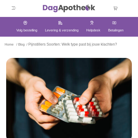
Volg bestelling
Levering & verzending
Helpdesk
Betalingen
Pijnstillers Soorten: Welk type past bij jouw klachten?
Home
/
Blog
/