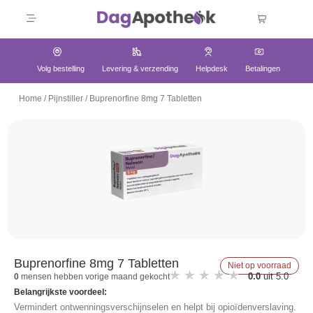
Volg bestelling
Levering & verzending
Helpdesk
Betalingen
Home
/
Pijnstiller
/
Buprenorfine 8mg 7 Tabletten
Buprenorfine 8mg 7 Tabletten
Niet op voorraad
0.0
uit 5.0
0
mensen hebben vorige maand gekocht
Belangrijkste voordeel:
Vermindert ontwenningsverschijnselen en helpt bij opioïdenverslaving.