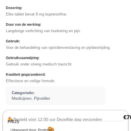
Dosering:
Elke tablet bevat 8 mg buprenorfine.
Duur van de werking:
Langdurige verlichting van hunkering en pijn.
Gebruik:
Voor de behandeling van opioïdenverslaving en pijnbestrijding.
Gebruiksaanwijzing:
Gebruik onder streng medisch toezicht.
Kwaliteit gegarandeerd:
Effectieve en veilige formule.
Categorieën:
Medicijnen
Pijnstiller
,
€
7
Besteld vóór 12:00 uur Dezelfde dag verzonden
PRIJS
Uitgevoerd door: Postnl