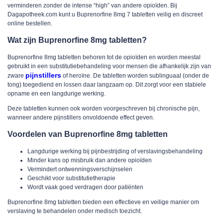
verminderen zonder de intense “high” van andere opioïden. Bij
Dagapotheek.com
kunt u
Buprenorfine 8mg 7 tabletten
veilig en discreet
online bestellen.
Wat zijn Buprenorfine 8mg tabletten?
Buprenorfine 8mg tabletten
behoren tot de opioïden en worden meestal
gebruikt in een substitutiebehandeling voor mensen die afhankelijk zijn van
pijnstillers
zware
of heroïne. De tabletten worden sublinguaal (onder de
tong) toegediend en lossen daar langzaam op. Dit zorgt voor een stabiele
opname en een langdurige werking.
Deze tabletten kunnen ook worden voorgeschreven bij chronische pijn,
wanneer andere pijnstillers onvoldoende effect geven.
Voordelen van Buprenorfine 8mg tabletten
Langdurige werking
bij pijnbestrijding of verslavingsbehandeling
Minder kans op misbruik
dan andere opioïden
Vermindert ontwenningsverschijnselen
Geschikt voor substitutietherapie
Wordt vaak goed verdragen door patiënten
Buprenorfine 8mg tabletten
bieden een effectieve en veilige manier om
verslaving te behandelen onder medisch toezicht.