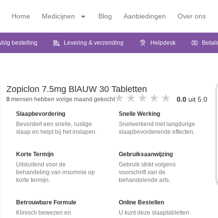
Home
Medicijnen
Blog
Aanbiedingen
Over ons
Volg bestelling
Levering & verzending
Helpdesk
Betal
Zopiclon 7.5mg BlAUW 30 Tabletten
0.0
uit 5.0
0
mensen hebben vorige maand gekocht
Slaapbevordering
Snelle Werking
Bevordert een snelle, rustige
Snelwerkend met langdurige
slaap en helpt bij het inslapen.
slaapbevorderende effecten.
Korte Termijn
Gebruiksaanwijzing
Uitsluitend voor de
Gebruik strikt volgens
behandeling van insomnie op
voorschrift van de
korte termijn.
behandelende arts.
Betrouwbare Formule
Online Bestellen
Klinisch bewezen en
U kunt deze slaaptabletten