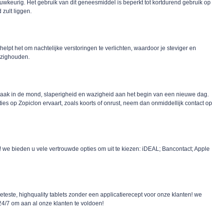
auwkeurig. Het gebruik van dit geneesmiddel is beperkt tot kortdurend gebruik op
zult liggen.
helpt het om nachtelijke verstoringen te verlichten, waardoor je steviger en
bezighouden.
aak in de mond, slaperigheid en wazigheid aan het begin van een nieuwe dag.
ies op Zopiclon ervaart, zoals koorts of onrust, neem dan onmiddellijk contact op
! we bieden u vele vertrouwde opties om uit te kiezen: iDEAL; Bancontact; Apple
eteste, highquality tablets zonder een applicatierecept voor onze klanten! we
 24/7 om aan al onze klanten te voldoen!