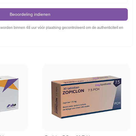
Beoordeling indienen
orden binnen 48 uur vóór plaatsing gecontroleerd om de authenticiteit en