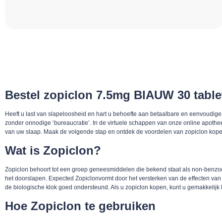
Bestel zopiclon 7.5mg BlAUW 30 table
Heeft u last van slapeloosheid en hart u behoefte aan betaalbare en eenvoudige
zonder onnodige ‘bureaucratie’. In de virtuele schappen van onze online apotheek
van uw slaap. Maak de volgende stap en ontdek de voordelen van zopiclon kope
Wat is Zopiclon?
Zopiclon behoort tot een groep geneesmiddelen die bekend staat als non-benzodi
het doorslapen. Expected Zopiclonvormt door het versterken van de effecten van 
de biologische klok goed ondersteund. Als u zopiclon kopen, kunt u gemakkelijk
Hoe Zopiclon te gebruiken