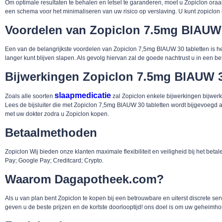
Om optimale resultaten te behalen en letsel te garanderen, moet u Zopiclon oraal
een schema voor het minimaliseren van uw risico op verslaving. U kunt zopiclon k
Voordelen van Zopiclon 7.5mg BlAUW 
Een van de belangrijkste voordelen van Zopiclon 7,5mg BlAUW 30 tabletten is het v
langer kunt blijven slapen. Als gevolg hiervan zal de goede nachtrust u in een
Bijwerkingen Zopiclon 7.5mg BlAUW 3
slaapmedicatie
Zoals alle soorten
zal Zopiclon enkele bijwerkingen bijwe
Lees de bijsluiter die met Zopiclon 7,5mg BlAUW 30 tabletten wordt bijgevoegd aan
met uw dokter zodra u Zopiclon kopen.
Betaalmethoden
Zopiclon Wij bieden onze klanten maximale flexibiliteit en veiligheid bij het be
Pay; Google Pay; Creditcard; Crypto.
Waarom Dagapotheek.com?
Als u van plan bent Zopiclon te kopen bij een betrouwbare en uiterst discrete se
geven u de beste prijzen en de kortste doorlooptijd! ons doel is om uw geheimho