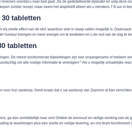
 innemen voordat u naar bed gaat. Zie de gedetailleerde bijsluiter en volg deze n
open zonder recept, maar neem het alsjeblieft alleen als u minstens 7-8 uur in bed 
30 tabletten
rij snelle effect van de stof, waardoor snel in slaap vallen mogelijk is. Daarnaast 
 beter humeur brengen en meer energie om te besteden en u de rest van de dag te 
0 tabletten
rkingen. De meest voorkomende bijwerkingen zijn een onaangename of metalen sm
dachtig om alle nodige informatie te verkrijgen! * Als u mogelijk schadelijke react
talen voor hun aankoop. Denk eraan dat u uw aankoop van Zopiclon al kan verrichten
rvice, ga dan onmiddellijk naar ons! Ontdek de eenvoud en veilige werking van de g
uding te waarborgen plus een snelle en veilige levering, en ons team functioneert