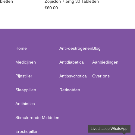
bletten
Zopiclon 7.5mg 30 Tabletten
€
60.00
Home
Anti-oestrogenen
Blog
Medicijnen
Antidiabetica
Aanbiedingen
Pijnstiller
Antipsychotica
Over ons
Slaappillen
Retinoïden
Antibiotica
Stimulerende Middelen
Erectiepillen