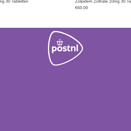
g 30 Tabletten
Zolpidem Zoltrate 10mg 30 Ta
€
60.00