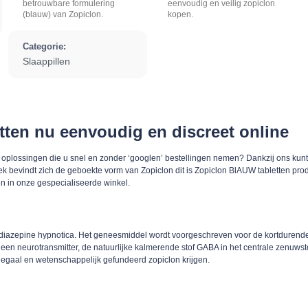
betrouwbare formulering
eenvoudig en veilig zopiclon
(blauw) van Zopiclon.
kopen.
Categorie:
Slaappillen
tten nu eenvoudig en discreet online
 oplossingen die u snel en zonder ‘googlen’ bestellingen nemen? Dankzij ons kunt
 bevindt zich de geboekte vorm van Zopiclon dit is Zopiclon BlAUW tabletten product
n in onze gespecialiseerde winkel.
azepine hypnotica. Het geneesmiddel wordt voorgeschreven voor de kortdurende beh
een neurotransmitter, de natuurlijke kalmerende stof GABA in het centrale zenuwste
 legaal en wetenschappelijk gefundeerd zopiclon krijgen.