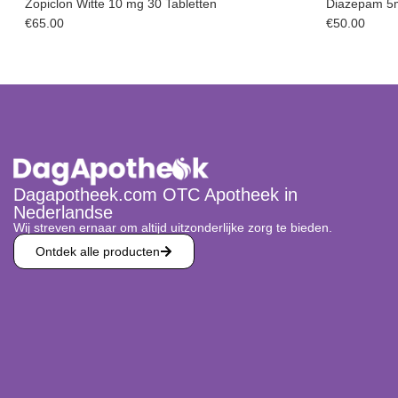
Zopiclon Witte 10 mg 30 Tabletten
Diazepam 5m
€
65.00
€
50.00
Dagapotheek.com OTC Apotheek in
Nederlandse
Wij streven ernaar om altijd uitzonderlijke zorg te bieden.
Ontdek alle producten