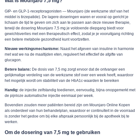
Wat is Mounjaro 7,5 mg?
GIP- en GLP-1-receptoragonisten — Mounjaro (de werkzame stof van het
middel is tirzepatide). De lagere doseringen waren er vooral op gericht je
lichaam de tijd te geven om zich aan te passen aan deze nieuwe therapie,
terwijl de dosering Mounjaro 7,5 mg je voldoende diepgang biedt voor
gewichtsverlies met een therapeutisch effect, zodat je je vooruitgang richting
een betere metabole gezondheid kunt voortzetten.
Nieuwe werkingsmechanisme:
Naast het afgeven van insuline in harmonie
met wat we na de maaltijden eten, reguleert het effectief de afgifte van
glucagon.
Betere balans:
De dosis van 7,5 mg zorgt ervoor dat de ontvanger een
gelijkmatige verdeling van de werkzame stof over een week heeft, waardoor
het mogelijk wordt om stabiliteit van de HbA1c-waarden te bereiken
Handig:
de injectie zelfstandig toedienen, eenvoudig, bijna onopgemerkt met
de pijnloze automatische injectie eenmaal per week.
Bovendien zouden meer patiënten bereid zijn om Mounjaro Online Kopen
als onderdeel van hun behandelplan, waardoor er continuïteit in de voorraad
is zonder het gedoe om bij elke afspraak persoonlijk bij de apotheek bij te
werken.
Om de dosering van 7,5 mg te gebruiken