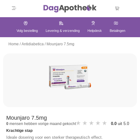
Volg bestelling
Levering & verzending
Helpdesk
Betalingen
Home
/
Antidiabetica
/
Mounjaro 7.5mg
Mounjaro 7.5mg
0.0
uit 5.0
0
mensen hebben vorige maand gekocht
Krachtige stap
Ideale dosering voor een sterker therapeutisch effect.