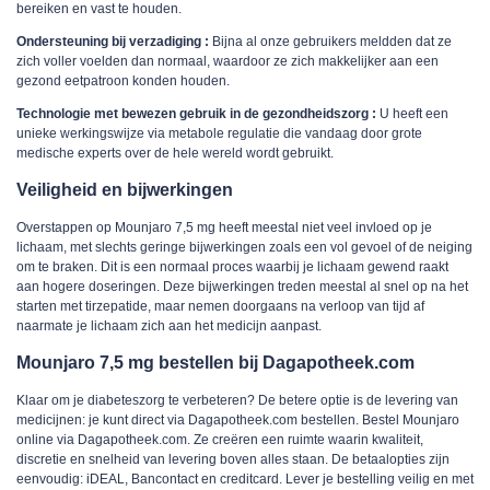
bereiken en vast te houden.
Ondersteuning bij verzadiging :
Bijna al onze gebruikers meldden dat ze
zich voller voelden dan normaal, waardoor ze zich makkelijker aan een
gezond eetpatroon konden houden.
Technologie met bewezen gebruik in de gezondheidszorg :
U heeft een
unieke werkingswijze via metabole regulatie die vandaag door grote
medische experts over de hele wereld wordt gebruikt.
Veiligheid en bijwerkingen
Overstappen op Mounjaro 7,5 mg heeft meestal niet veel invloed op je
lichaam, met slechts geringe bijwerkingen zoals een vol gevoel of de neiging
om te braken. Dit is een normaal proces waarbij je lichaam gewend raakt
aan hogere doseringen. Deze bijwerkingen treden meestal al snel op na het
starten met tirzepatide, maar nemen doorgaans na verloop van tijd af
naarmate je lichaam zich aan het medicijn aanpast.
Mounjaro 7,5 mg bestellen bij Dagapotheek.com
Klaar om je diabeteszorg te verbeteren? De betere optie is de levering van
medicijnen: je kunt direct via Dagapotheek.com bestellen. Bestel Mounjaro
online via Dagapotheek.com. Ze creëren een ruimte waarin kwaliteit,
discretie en snelheid van levering boven alles staan. De betaalopties zijn
eenvoudig: iDEAL, Bancontact en creditcard. Lever je bestelling veilig en met