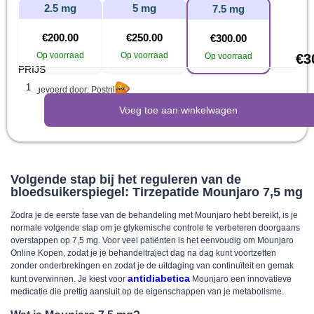
2.5 mg
5 mg
7.5 mg
€
200.00
€
250.00
€
300.00
Op voorraad
Op voorraad
Op voorraad
€
3
PRIJS
Uitgevoerd door: Postnl
Voeg toe aan winkelwagen
Volgende stap bij het reguleren van de
bloedsuikerspiegel: Tirzepatide Mounjaro 7,5 mg
Zodra je de eerste fase van de behandeling met Mounjaro hebt bereikt, is je
normale volgende stap om je glykemische controle te verbeteren doorgaans
overstappen op 7,5 mg. Voor veel patiënten is het eenvoudig om Mounjaro
Online Kopen, zodat je je behandeltraject dag na dag kunt voortzetten
zonder onderbrekingen en zodat je de uitdaging van continuïteit en gemak
antidiabetica
kunt overwinnen. Je kiest voor
Mounjaro een innovatieve
medicatie die prettig aansluit op de eigenschappen van je metabolisme.