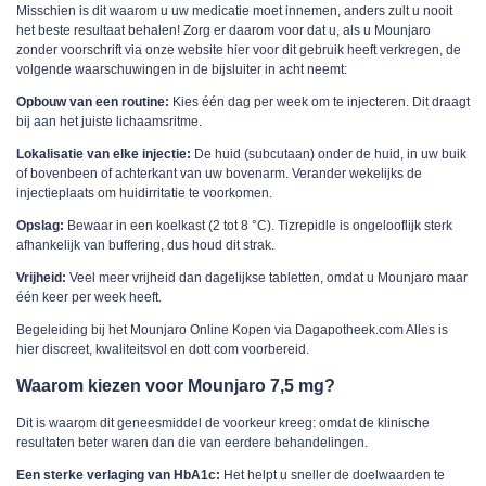
Misschien is dit waarom u uw medicatie moet innemen, anders zult u nooit
het beste resultaat behalen! Zorg er daarom voor dat u, als u Mounjaro
zonder voorschrift via onze website hier voor dit gebruik heeft verkregen, de
volgende waarschuwingen in de bijsluiter in acht neemt:
Opbouw van een routine:
Kies één dag per week om te injecteren. Dit draagt
bij aan het juiste lichaamsritme.
Lokalisatie van elke injectie:
De huid (subcutaan) onder de huid, in uw buik
of bovenbeen of achterkant van uw bovenarm. Verander wekelijks de
injectieplaats om huidirritatie te voorkomen.
Opslag:
Bewaar in een koelkast (2 tot 8 °C). Tizrepidle is ongelooflijk sterk
afhankelijk van buffering, dus houd dit strak.
Vrijheid:
Veel meer vrijheid dan dagelijkse tabletten, omdat u Mounjaro maar
één keer per week heeft.
Begeleiding bij het Mounjaro Online Kopen via Dagapotheek.com Alles is
hier discreet, kwaliteitsvol en dott com voorbereid.
Waarom kiezen voor Mounjaro 7,5 mg?
Dit is waarom dit geneesmiddel de voorkeur kreeg: omdat de klinische
resultaten beter waren dan die van eerdere behandelingen.
Een sterke verlaging van HbA1c:
Het helpt u sneller de doelwaarden te