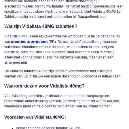
mannen die behoefte hebben aan een sterkere dosering bij
erectiestoornissen. Met 40 mg tadalafil per tablet biedt dit geneesmiddel een
krachtige en betrouwbare werking tot wel 36 uur. U kunt Vidalista 40MG 10
Tabletten veilig en discreet online bestellen bij Dagapotheek.com.
Wat zijn Vidalista 40MG tabletten?
Vidalista 40mg
is een PDE5-remmer die wordt gebruikt bij de behandeling
erectiestoornissen
van
(ED). De actieve stof
tadalafil
zorgt voor een
verbeterde bloedtoevoer naar de penis, wat resulteert in een stevigere
erectie bij seksuele stimulatie. Vidalista staat bekend als een voordelig
alternatief voor het merk Cialis, met dezelfde werking, maar tegen een
scherpere prijs.
De
Vidalista tabletten 40mg
zijn bedoeld voor mannen met ernstigere
vormen van ED of bij wie een lagere dosering onvoldoende resultaat geeft.
Waarom kiezen voor Vidalista 40mg?
Vidalista 40mg tabletten
zijn ideaal voor mannen die langdurige en
betrouwbare ondersteuning wensen. De werking houdt tot wel
36 uur
aan,
waardoor u meer vrijheid heeft in het plannen van uw intiem moment.
Voordelen van Vidalista 40MG:
Bevat een hoge dosering tadalafil (40 mg)