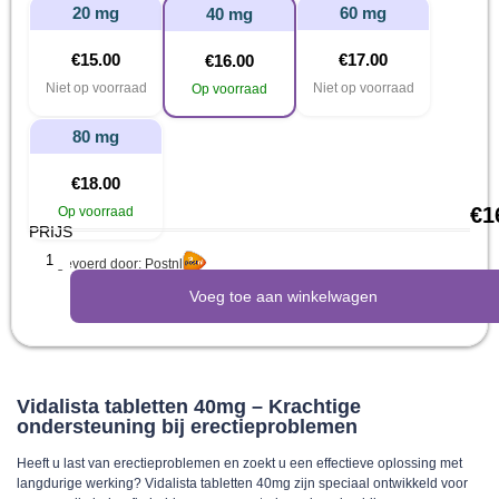
20 mg
60 mg
40 mg
€
15.00
€
17.00
€
16.00
Niet op voorraad
Niet op voorraad
Op voorraad
80 mg
€
18.00
€
1
Op voorraad
PRIJS
Uitgevoerd door: Postnl
Voeg toe aan winkelwagen
Vidalista tabletten 40mg – Krachtige
ondersteuning bij erectieproblemen
Heeft u last van erectieproblemen en zoekt u een effectieve oplossing met
langdurige werking? Vidalista tabletten 40mg zijn speciaal ontwikkeld voor