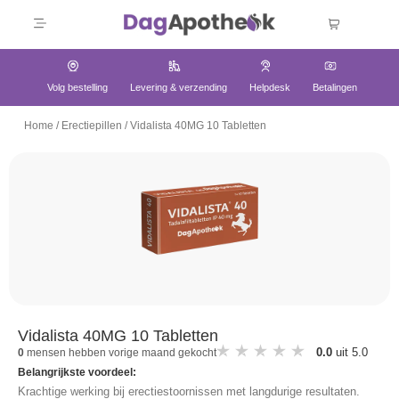
Volg bestelling
Levering & verzending
Helpdesk
Betalingen
Home
/
Erectiepillen
/
Vidalista 40MG 10 Tabletten
Vidalista 40MG 10 Tabletten
0.0
uit 5.0
0
mensen hebben vorige maand gekocht
Belangrijkste voordeel:
Krachtige werking bij erectiestoornissen met langdurige resultaten.