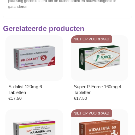
plaatsing gecontroleerd om de authenticiteit en nauwkeurigheid te
garanderen.
Gerelateerde producten
NIET OP VOORRAAD
Sildalist 120mg 6
Super P-Force 160mg 4
Tabletten
Tabletten
€
17.50
€
17.50
NIET OP VOORRAAD