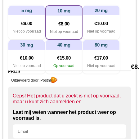
5 mg
20 mg
10 mg
€
6.00
€
10.00
€
8.00
Niet op voorraad
Niet op voorraad
Niet op voorraad
30 mg
40 mg
80 mg
€
10.00
€
15.00
€
17.00
€
8
Niet op voorraad
Op voorraad
Niet op voorraad
PRIJS
Uitgevoerd door: Postnl
Oeps! Het product dat u zoekt is niet op voorraad,
maar u kunt zich aanmelden en
Laat mij weten wanneer het product weer op
voorraad is.