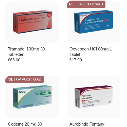
NIET OP VOORRAAD
Tramadol 100mg 30
Oxycodon HCl 80mg 1
Tabletten
Tablet
€
65.00
€
17.00
NIET OP VOORRAAD
Codeïne 20 mg 30
Aurobindo Fentanyl