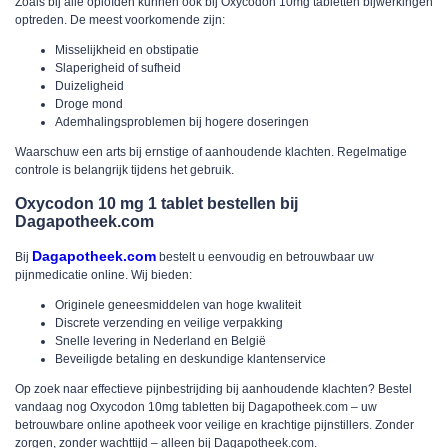
Zoals bij alle opioïden kunnen ook bij
Oxycodon 10mg tabletten
bijwerkingen
optreden. De meest voorkomende zijn:
Misselijkheid en obstipatie
Slaperigheid of sufheid
Duizeligheid
Droge mond
Ademhalingsproblemen bij hogere doseringen
Waarschuw een arts bij ernstige of aanhoudende klachten. Regelmatige
controle is belangrijk tijdens het gebruik.
Oxycodon 10 mg 1 tablet bestellen bij
Dagapotheek.com
Dagapotheek.com
Bij
bestelt u eenvoudig en betrouwbaar uw
pijnmedicatie online. Wij bieden:
Originele geneesmiddelen van hoge kwaliteit
Discrete verzending en veilige verpakking
Snelle levering in Nederland en België
Beveiligde betaling en deskundige klantenservice
Op zoek naar effectieve pijnbestrijding bij aanhoudende klachten? Bestel
vandaag nog Oxycodon 10mg tabletten bij Dagapotheek.com – uw
betrouwbare online apotheek voor veilige en krachtige pijnstillers. Zonder
zorgen, zonder wachttijd – alleen bij Dagapotheek.com.