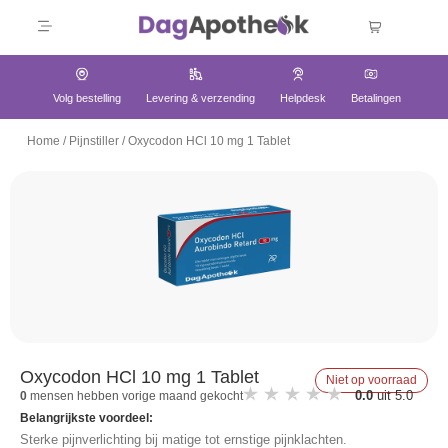
Volg bestelling
Levering & verzending
Helpdesk
Betalingen
Home
/
Pijnstiller
/
Oxycodon HCl 10 mg 1 Tablet
Oxycodon HCl 10 mg 1 Tablet
Niet op voorraad
0.0
uit 5.0
0
mensen hebben vorige maand gekocht
Belangrijkste voordeel:
Sterke pijnverlichting bij matige tot ernstige pijnklachten.