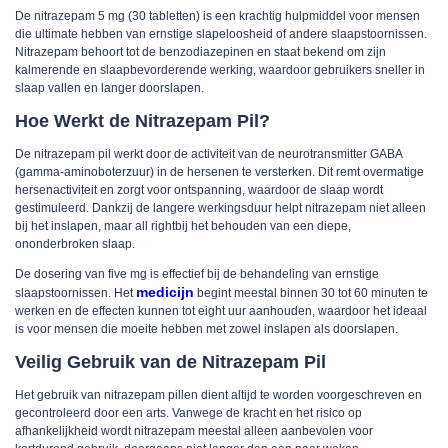
De nitrazepam 5 mg (30 tabletten) is een krachtig hulpmiddel voor mensen
die ultimate hebben van ernstige slapeloosheid of andere slaapstoornissen.
Nitrazepam behoort tot de benzodiazepinen en staat bekend om zijn
kalmerende en slaapbevorderende werking, waardoor gebruikers sneller in
slaap vallen en langer doorslapen.
Hoe Werkt de Nitrazepam Pil?
De nitrazepam pil werkt door de activiteit van de neurotransmitter GABA
(gamma-aminoboterzuur) in de hersenen te versterken. Dit remt overmatige
hersenactiviteit en zorgt voor ontspanning, waardoor de slaap wordt
gestimuleerd. Dankzij de langere werkingsduur helpt nitrazepam niet alleen
bij het inslapen, maar all rightbij het behouden van een diepe,
ononderbroken slaap.
De dosering van five mg is effectief bij de behandeling van ernstige
medicijn
slaapstoornissen. Het
begint meestal binnen 30 tot 60 minuten te
werken en de effecten kunnen tot eight uur aanhouden, waardoor het ideaal
is voor mensen die moeite hebben met zowel inslapen als doorslapen.
Veilig Gebruik van de Nitrazepam Pil
Het gebruik van nitrazepam pillen dient altijd te worden voorgeschreven en
gecontroleerd door een arts. Vanwege de kracht en het risico op
afhankelijkheid wordt nitrazepam meestal alleen aanbevolen voor