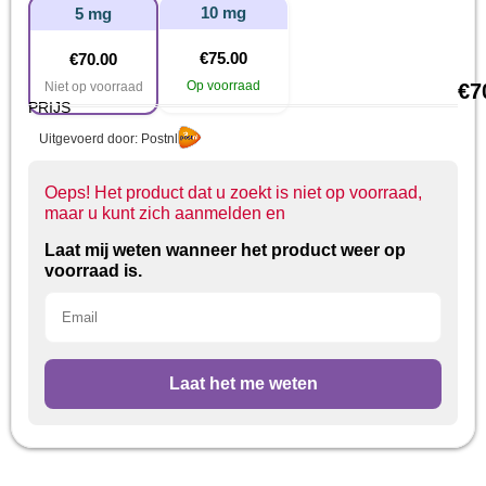
10 mg
5 mg
€
75.00
€
70.00
Op voorraad
Niet op voorraad
€
7
PRIJS
Uitgevoerd door: Postnl
Oeps! Het product dat u zoekt is niet op voorraad,
maar u kunt zich aanmelden en
Laat mij weten wanneer het product weer op
voorraad is.
Laat het me weten