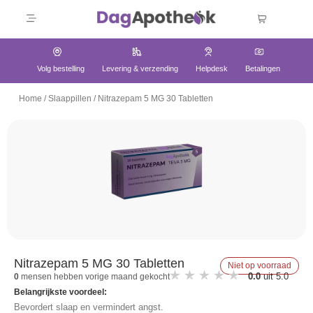
Volg bestelling
Levering & verzending
Helpdesk
Betalingen
Home
/
Slaappillen
/
Nitrazepam 5 MG 30 Tabletten
Nitrazepam 5 MG 30 Tabletten
Niet op voorraad
0.0
uit 5.0
0
mensen hebben vorige maand gekocht
Belangrijkste voordeel:
Bevordert slaap en vermindert angst.