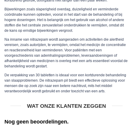
kortdurend gebruik, doorgaans niet langer dan een paar weken.
Bijwerkingen zoals slaperigheid overdag, duizeligheid en verminderde
coördinatie kunnen optreden, vooral in het start van de behandeling of bij
hogere doseringen. Het is belangrijk om het gebruik van alcohol of andere
stoffen die het centrale zenuwstelsel onderdrukken te vermijden, omdat dit
de kans op ernstige bijwerkingen vergroot.
Na inname van nitrazepam wordt aangeraden om activiteiten die alertheid
vereisen, zoals autorijden, te vermijden, omdat het medicijn de concentratie
en reactiesnelheid kan verminderen. Voor patiënten met een
voorgeschiedenis van ademhalingsproblemen, leveraandoeningen of
afhankelijkheid van medicijnen is overleg met een arts essentieel voordat de
behandeling wordt gestart.
De verpakking van 30 tabletten is ideaal voor een kortdurende behandeling
van slaapproblemen. De nitrazepam pil biedt een effectieve oplossing voor
mensen die op zoek zijn naar een betere nachtrust, mits het middel
verantwoordelijk wordt gebruikt en onder toezicht van een arts.
WAT ONZE KLANTEN ZEGGEN
Nog geen beoordelingen.