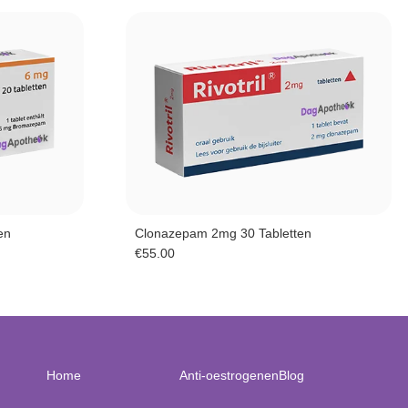
en
Clonazepam 2mg 30 Tabletten
€
55.00
Home
Anti-oestrogenen
Blog