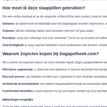
Hoe moet ik deze slaappillen gebruiken?
Om een veilig resultaat en je de volgende ochtend fit te laten voelen, moet je z
Opname:
de tablet moet onmiddellijk voor het slapengaan worden ingenomen, a
Antenne:
slik de volledige tablet naar beneden met een vol glas water.
Rustduur:
zorg voor volledige rust voor minimaal 7 tot 8 uur na inname om sufh
Voorzichtigheid:
je mag zopiclon bestellen nooit combineren met alcohol, omdat 
Waarom Zopiclon kopen bij Dagapotheek.com?
Als u online uw zopiclon kopen via onze website regelt, krijgt u gegarandeerd uw 
Effectieve regeneratie:
u stopt met uren piekeren in bed en bevordert het herst
Discreet proces:
uw tabletten worden aan u geleverd in een neutrale verpakkin
Verbeterde levenskwaliteit:
een betere slaapkwaliteit brengt uw bewustzijn tij
Comfortabel bestellen:
u kunt zopiclon nu bij ons kopen zonder op rij te wachte
bijwerkingen mogelijke
Zoals bij elke actieve medicatie, moet u alert zijn voor de volgende zopiclon bijw