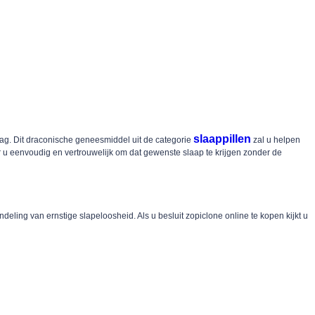
slaappillen
dag. Dit draconische geneesmiddel uit de categorie
zal u helpen
 u eenvoudig en vertrouwelijk om dat gewenste slaap te krijgen zonder de
ling van ernstige slapeloosheid. Als u besluit zopiclone online te kopen kijkt u