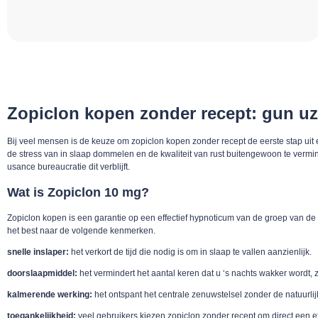
Zopiclon kopen zonder recept: gun uz
Bij veel mensen is de keuze om zopiclon kopen zonder recept de eerste stap uit 
de stress van in slaap dommelen en de kwaliteit van rust buitengewoon te verm
usance bureaucratie dit verblijft.
Wat is Zopiclon 10 mg?
Zopiclon kopen is een garantie op een effectief hypnoticum van de groep van de 
het best naar de volgende kenmerken.
snelle inslaper:
het verkort de tijd die nodig is om in slaap te vallen aanzienlijk.
doorslaapmiddel:
het vermindert het aantal keren dat u ‘s nachts wakker wordt, z
kalmerende werking:
het ontspant het centrale zenuwstelsel zonder de natuurli
toegankelijkheid:
veel gebruikers kiezen zopiclon zonder recept om direct een ef