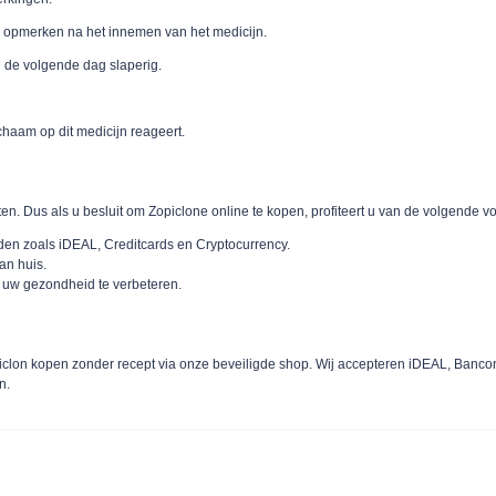
 opmerken na het innemen van het medicijn.
n de volgende dag slaperig.
chaam op dit medicijn reageert.
n. Dus als u besluit om Zopiclone online te kopen, profiteert u van de volgende v
en zoals iDEAL, Creditcards en Cryptocurrency.
an huis.
 uw gezondheid te verbeteren.
opiclon kopen zonder recept via onze beveiligde shop. Wij accepteren iDEAL, Banco
n.