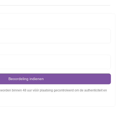
Beoordeling indienen
orden binnen 48 uur vóór plaatsing gecontroleerd om de authenticiteit en