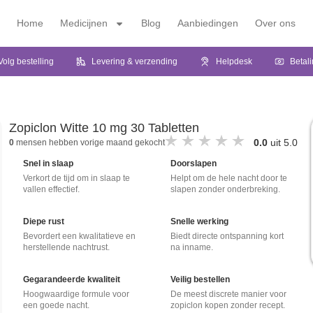
Home
Medicijnen
Blog
Aanbiedingen
Over ons
Volg bestelling
Levering & verzending
Helpdesk
Betal
Zopiclon Witte 10 mg 30 Tabletten
0.0
uit 5.0
0
mensen hebben vorige maand gekocht
Snel in slaap
Doorslapen
Verkort de tijd om in slaap te
Helpt om de hele nacht door te
vallen effectief.
slapen zonder onderbreking.
Diepe rust
Snelle werking
Bevordert een kwalitatieve en
Biedt directe ontspanning kort
herstellende nachtrust.
na inname.
Gegarandeerde kwaliteit
Veilig bestellen
Hoogwaardige formule voor
De meest discrete manier voor
een goede nacht.
zopiclon kopen zonder recept.