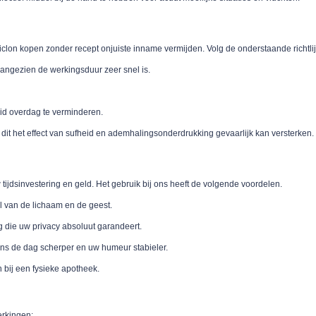
opiclon kopen zonder recept onjuiste inname vermijden. Volg de onderstaande richtli
angezien de werkingsduur zeer snel is.
eid overdag te verminderen.
dit het effect van sufheid en ademhalingsonderdrukking gevaarlijk kan versterken.
tijdsinvestering en geld. Het gebruik bij ons heeft de volgende voordelen.
el van de lichaam en de geest.
g die uw privacy absoluut garandeert.
dens de dag scherper en uw humeur stabieler.
n bij een fysieke apotheek.
erkingen: