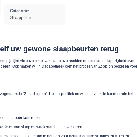
Categorie:
Slaappillen
elf uw gewone slaapbeurten terug
een pijnlijke vicieuze cirkel van slapeloze nachten en constante slaperigheid over
inderen. Ook maken wij in Dagapotheek.com het proces van Zopiclon bestellen voor
zogenaamde “Z-medicijnen”. Het is specifiek ontwikkeld voor de kortdurende behande
odat u dieper kunt rusten.
jke fases van slaap en waakzaamheid te verstoren.
fectief middel bij de hand te hebben voor acuut moeilijke situaties en vluchten.