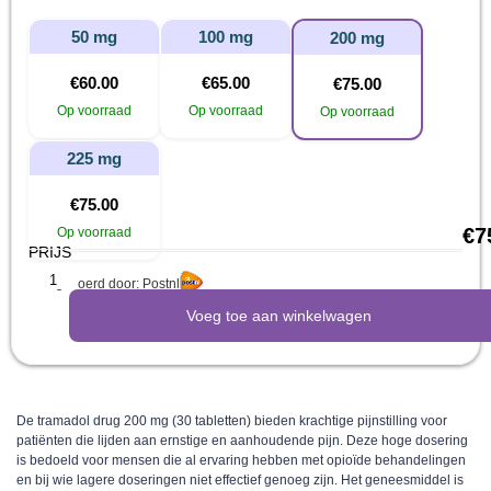
50 mg
100 mg
200 mg
€
60.00
€
65.00
€
75.00
Op voorraad
Op voorraad
Op voorraad
225 mg
€
75.00
€
7
Op voorraad
PRIJS
Uitgevoerd door: Postnl
Voeg toe aan winkelwagen
De tramadol drug 200 mg (30 tabletten) bieden krachtige pijnstilling voor
patiënten die lijden aan ernstige en aanhoudende pijn. Deze hoge dosering
is bedoeld voor mensen die al ervaring hebben met opioïde behandelingen
en bij wie lagere doseringen niet effectief genoeg zijn. Het geneesmiddel is