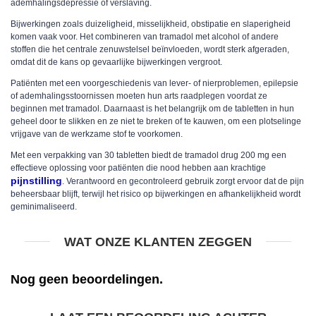
ademhalingsdepressie of verslaving.
Bijwerkingen zoals duizeligheid, misselijkheid, obstipatie en slaperigheid
komen vaak voor. Het combineren van tramadol met alcohol of andere
stoffen die het centrale zenuwstelsel beïnvloeden, wordt sterk afgeraden,
omdat dit de kans op gevaarlijke bijwerkingen vergroot.
Patiënten met een voorgeschiedenis van lever- of nierproblemen, epilepsie
of ademhalingsstoornissen moeten hun arts raadplegen voordat ze
beginnen met tramadol. Daarnaast is het belangrijk om de tabletten in hun
geheel door te slikken en ze niet te breken of te kauwen, om een plotselinge
vrijgave van de werkzame stof te voorkomen.
Met een verpakking van 30 tabletten biedt de tramadol drug 200 mg een
effectieve oplossing voor patiënten die nood hebben aan krachtige
pijnstilling
. Verantwoord en gecontroleerd gebruik zorgt ervoor dat de pijn
beheersbaar blijft, terwijl het risico op bijwerkingen en afhankelijkheid wordt
geminimaliseerd.
WAT ONZE KLANTEN ZEGGEN
Nog geen beoordelingen.