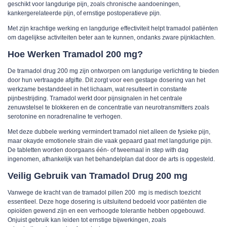
geschikt voor langdurige pijn, zoals chronische aandoeningen,
kankergerelateerde pijn, of ernstige postoperatieve pijn.
Met zijn krachtige werking en langdurige effectiviteit helpt tramadol patiënten
om dagelijkse activiteiten beter aan te kunnen, ondanks zware pijnklachten.
Hoe Werken Tramadol 200 mg?
De tramadol drug 200 mg zijn ontworpen om langdurige verlichting te bieden
door hun vertraagde afgifte. Dit zorgt voor een gestage dosering van het
werkzame bestanddeel in het lichaam, wat resulteert in constante
pijnbestrijding. Tramadol werkt door pijnsignalen in het centrale
zenuwstelsel te blokkeren en de concentratie van neurotransmitters zoals
serotonine en noradrenaline te verhogen.
Met deze dubbele werking vermindert tramadol niet alleen de fysieke pijn,
maar okayde emotionele strain die vaak gepaard gaat met langdurige pijn.
De tabletten worden doorgaans één- of tweemaal in step with dag
ingenomen, afhankelijk van het behandelplan dat door de arts is opgesteld.
Veilig Gebruik van Tramadol Drug 200 mg
Vanwege de kracht van de tramadol pillen 200 mg is medisch toezicht
essentieel. Deze hoge dosering is uitsluitend bedoeld voor patiënten die
opioïden gewend zijn en een verhoogde tolerantie hebben opgebouwd.
Onjuist gebruik kan leiden tot ernstige bijwerkingen, zoals